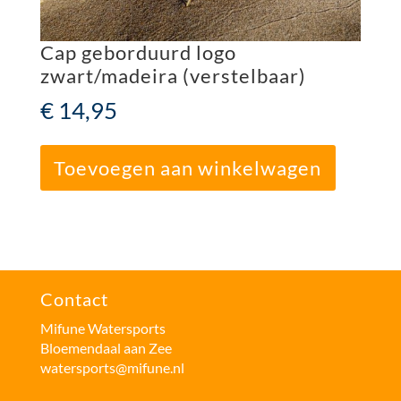
Cap geborduurd logo
zwart/madeira (verstelbaar)
€
14,95
Toevoegen aan winkelwagen
Contact
Mifune Watersports
Bloemendaal aan Zee
watersports@mifune.nl