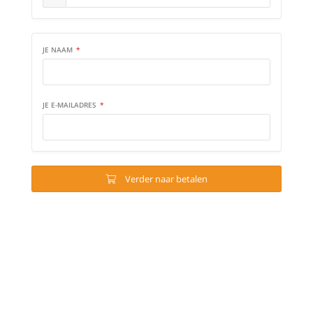
Contact
Mifune Watersports
Bloemendaal aan Zee
watersports@mifune.nl