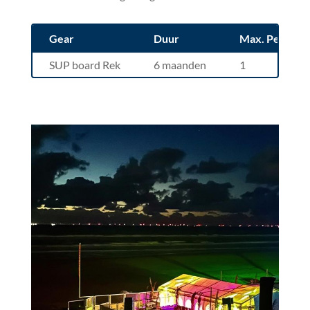
Gear
Duur
Max. Pers.
SUP board Rek
6 maanden
1