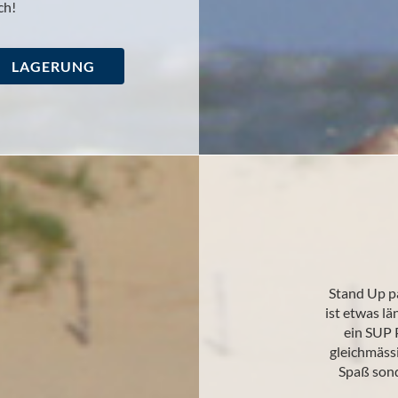
ch!
LAGERUNG
Stand Up p
ist etwas lä
ein SUP 
gleichmäss
Spaß sond