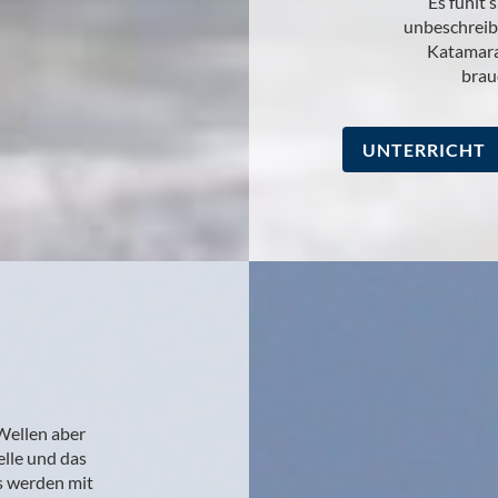
Es fühlt 
unbeschreibl
Katamara
brau
UNTERRICHT
Wellen aber
elle und das
s werden mit