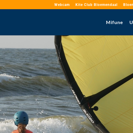
Webcam
Kite Club Bloemendaal
Bloe
Mifune
U