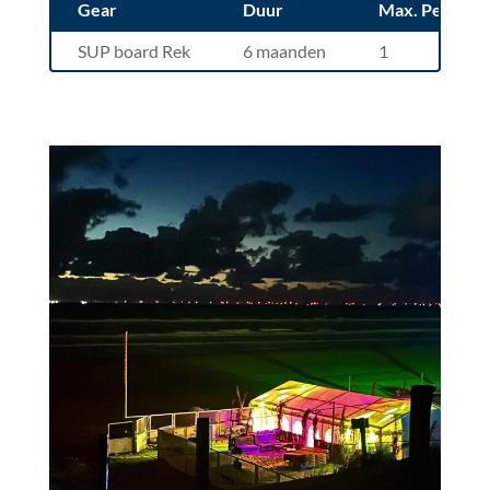
Gear
Duur
Max. Pers.
SUP board Rek
6 maanden
1