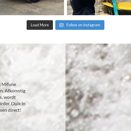
Load More
Follow on Instagram
ij Mifune
n. Afkomstig
is, wordt
rder. Duik in
sen direct!