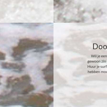
Door
Wil je een
gewoon zin o
Huur je sur
hebben mooi