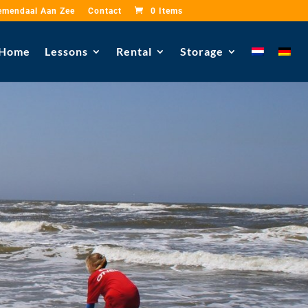
emendaal Aan Zee
Contact
0 Items
Home
Lessons
Rental
Storage