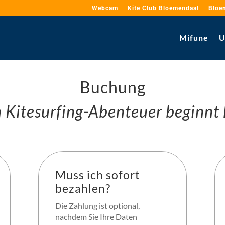
Webcam
Kite Club Bloemendaal
Bloe
Mifune
U
Buchung
 Kitesurfing-Abenteuer beginnt 
Muss ich sofort
bezahlen?
Die Zahlung ist optional,
nachdem Sie Ihre Daten