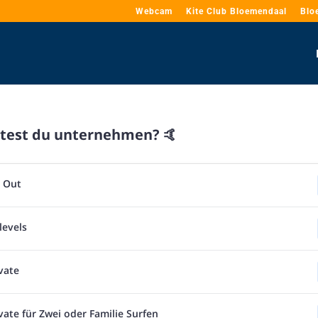
Webcam
Kite Club Bloemendaal
Blo