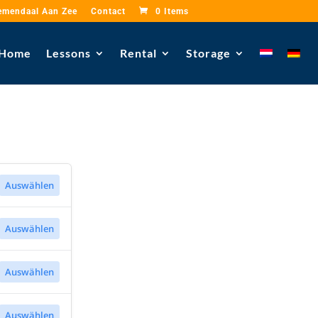
emendaal Aan Zee
Contact
0 Items
Home
Lessons
Rental
Storage